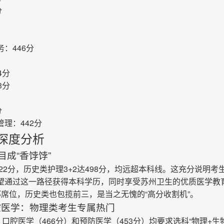
分
：446分
4分
3分
分
理：442分
深度分析
项目成“香饽饽”
522分，历史类护理3+2达498分，均远超本科线。这充分说明考生
望通过这一路径获得本科学历，同时享受苏州卫生的优质医学教育
部席位，历史类也包揽前三，是当之无愧的“高分收割机”。
口腔医学：物理类考生专属热门
、口腔医学（466分）和预防医学（453分）均要求选科“物理+生