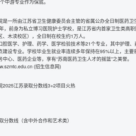
2个中游专业作为保底。
院是一所由江苏省卫生健康委员会主管的省属公办全日制医药卫
11年，前身为私立博习医院护士学校，是江苏省内首家卫生类高
区、木渎校区），全日制在校生约1万人。
口腔医学、护理、药学、医学检验技术等21个专业，其中护理、
点建设专业。学校毕业生就业率连续多年保持在95%以上，主要
务中心、医药企业等，享有“苏南医药卫生人才的摇篮”之美誉。
ww.szmtc.edu.cn
(招生信息网)
2025江苏录取分数线3+2项目火热
录取分数线（含中外合作和艺术类）