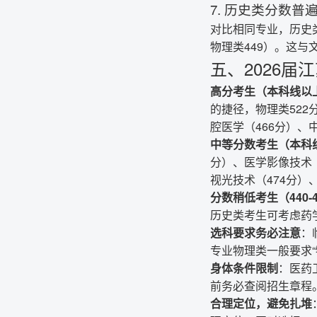
7. 历史类分数普
对比相同专业，历史类分
物理类449）。这
五、2026届
高分考生（本科线以上2
的捷径，物理类522
腔医学（466分）、
中等分数考生（本科
分）、医学影像技术（
视光技术（474分）
分数稍低考生（440-
历史类考生可考虑药
选科要求务必注意
：
专业物理类一般要求“
身体条件限制
：医药
前务必查阅招生章程
合理定位，避免扎堆