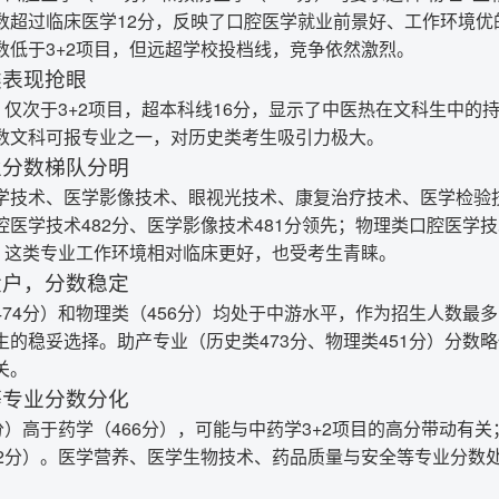
数超过临床医学12分，反映了口腔医学就业前景好、工作环境优
数低于3+2项目，但远超学校投档线，竞争依然激烈。
类表现抢眼
，仅次于3+2项目，超本科线16分，显示了中医热在文科生中的
数文科可报专业之一，对历史类考生吸引力极大。
业分数梯队分明
学技术、医学影像技术、眼视光技术、康复治疗技术、医学检验
医学技术482分、医学影像技术481分领先；物理类口腔医学技
后。这类专业工作环境相对临床更好，也受考生青睐。
大户，分数稳定
474分）和物理类（456分）均处于中游水平，作为招生人数最
生的稳妥选择。助产专业（历史类473分、物理类451分）分数
关。
等专业分数分化
分）高于药学（466分），可能与中药学3+2项目的高分带动有关
42分）。医学营养、医学生物技术、药品质量与安全等专业分数