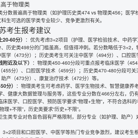
遍高于物理类
数普遍高于物理类（如护理历史类474 vs 物理类456；医学检
与文科生可选的医学类专业较少、竞争更激烈有关。
江苏考生报考建议
0-60分）
：优先考虑3+2项目（护理、医学检验技术、中药学
分、历史类498分的门槛虽高，但值得冲刺。若分数略低于3+2
中医学（473分）；历史类考生可关注中医学（494分）、口腔医
线附近及以下）
：物理类450-460分段可重点报考临床医学（45
455分）、口腔医学技术（459分）；历史类470-480分段可关
、助产（473分）、康复治疗技术（472分）等。
450分）
：物理类考生可考虑药学、医学生物技术、智慧健康养
学、健康大数据管理与服务等，这些专业分数在466分左右，仍
临床医学、口腔医学、预防医学要求“物理+生物”，不符合选科
物理+不限”，历史类要求“历史+不限”。
卫生类专业对色盲色弱有严格限制，部分专业（如护理、助产）
。
：3+2项目和口腔医学、中医学等热门专业竞争激烈，建议考生