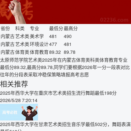
省份
科类
专业
最低分
最高分
内蒙古
艺术类
美术学
481
490
内蒙古
艺术类
环境设计
477
481
内蒙古
体育类
体育教育
89.32
89.78
太原师范学院艺术类2025年在内蒙古体育类科类体育教育专业
最低分89.32,最高分89.78,同学们要根据2026年一分一段表对比
往年的分段表采取冲稳保策略填报高考志愿
相关推荐
2025年西华大学在重庆市艺术类招生流行舞蹈最低198分
2026/5/28 7:20:14
2025年西华大学在甘肃艺术类招生音乐学最低502分，舞蹈表演